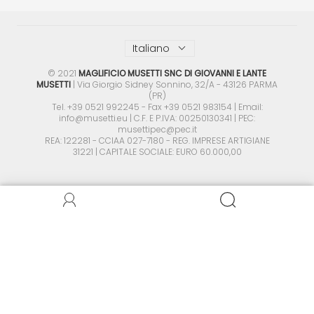
Italiano
©
2021
MAGLIFICIO MUSETTI SNC DI GIOVANNI E LANTE
MUSETTI
| Via Giorgio Sidney Sonnino, 32/A - 43126 PARMA
(PR)
Tel. +39 0521 992245 - Fax +39 0521 983154 | Email:
info@musetti.eu | C.F. E P.IVA: 00250130341 | PEC:
musettipec@pec.it
REA: 122281 - CCIAA 027-7180 - REG. IMPRESE ARTIGIANE
31221 | CAPITALE SOCIALE: EURO 60.000,00