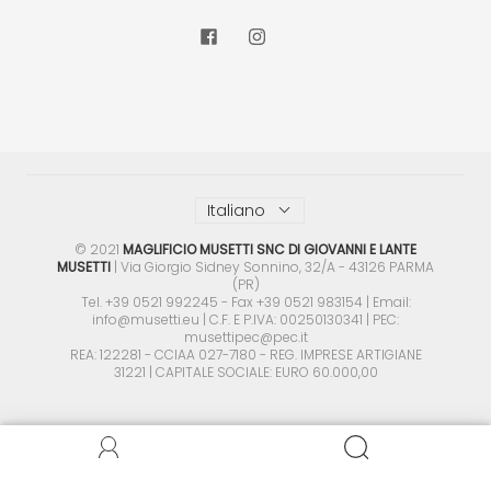
Italiano
©
2021
MAGLIFICIO MUSETTI SNC DI GIOVANNI E LANTE
MUSETTI
| Via Giorgio Sidney Sonnino, 32/A - 43126 PARMA
(PR)
Tel. +39 0521 992245 - Fax +39 0521 983154 | Email:
info@musetti.eu | C.F. E P.IVA: 00250130341 | PEC:
musettipec@pec.it
REA: 122281 - CCIAA 027-7180 - REG. IMPRESE ARTIGIANE
31221 | CAPITALE SOCIALE: EURO 60.000,00