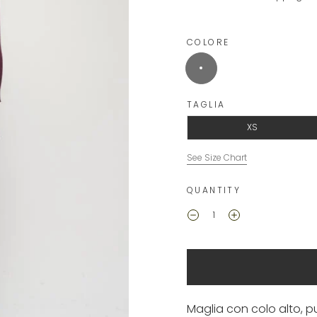
COLORE
TAGLIA
XS
See Size Chart
QUANTITY
Maglia con colo alto, pu