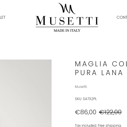
LET
CONT
MAGLIA COL
PURA LANA 
Musetti
SKU:
SA732PL
€86,00
€122,00
Tax included. Free shipping.