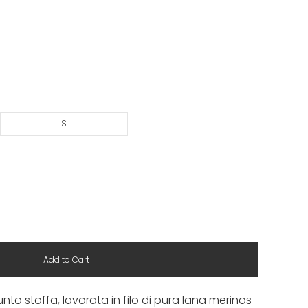
S
Add to Cart
nto stoffa, lavorata in filo di pura lana merinos