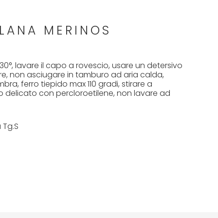
 LANA MERINOS
0°, lavare il capo a rovescio, usare un detersivo
e, non asciugare in tamburo ad aria calda,
bra, ferro tiepido max 110 gradi, stirare a
o delicato con percloroetilene, non lavare ad
 Tg.S